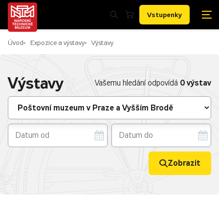
Vstupenky
Úvod
Expozice a výstavy
Výstavy
Výstavy
0 výstav
Vašemu hledání odpovídá
Zobrazit