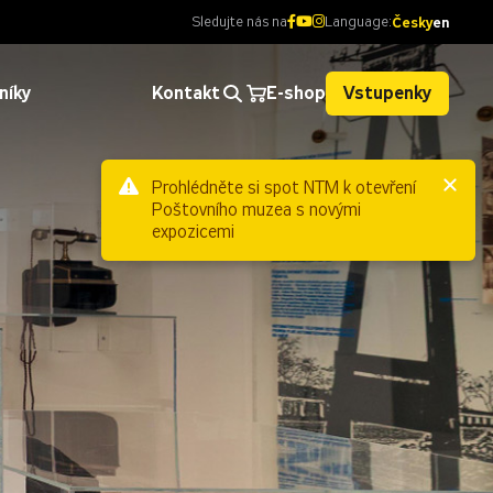
Sledujte nás na
Language:
Česky
en
níky
Kontakt
E-shop
Vstupenky
Prohlédněte si spot NTM k otevření
Poštovního muzea s novými
expozicemi