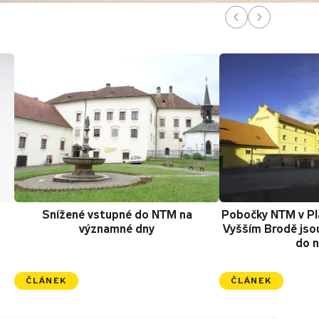
Snížené vstupné do NTM na
Pobočky NTM v Pl
významné dny
Vyšším Brodě jso
do n
ČLÁNEK
ČLÁNEK