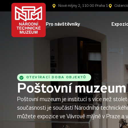
Nové mlýny 2, 110 00 Praha 1
Cisterci
Pro návštěvníky
Expozic
OTEVÍRACÍ DOBA OBJEKTŮ
Poštovní muzeu
Poštovní muzeum je institucí s více než stoleto
současnosti je součástí Národního technickéh
můžete expozice ve Vávrově mlýně v Praze a 