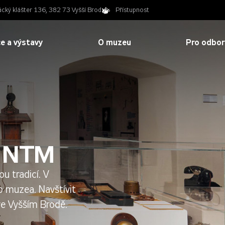
ácký klášter 136, 382 73 Vyšší Brod
Přístupnost
e a výstavy
O muzeu
Pro odbor
m NTM
u tradicí. V
o muzea. Navštívit
ve Vyšším Brodě.